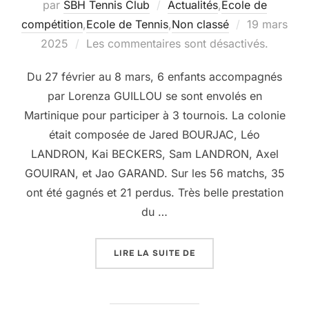
par
SBH Tennis Club
Actualités
,
Ecole de
Publié
compétition
,
Ecole de Tennis
,
Non classé
19 mars
le
2025
Les commentaires sont désactivés.
Du 27 février au 8 mars, 6 enfants accompagnés
par Lorenza GUILLOU se sont envolés en
Martinique pour participer à 3 tournois. La colonie
était composée de Jared BOURJAC, Léo
LANDRON, Kai BECKERS, Sam LANDRON, Axel
GOUIRAN, et Jao GARAND. Sur les 56 matchs, 35
ont été gagnés et 21 perdus. Très belle prestation
du …
« TOURNÉE JEUNE 2025 
LIRE LA SUITE DE