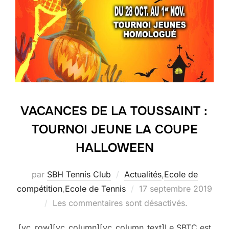
VACANCES DE LA TOUSSAINT :
TOURNOI JEUNE LA COUPE
HALLOWEEN
par
SBH Tennis Club
Actualités
,
Ecole de
Publié
compétition
,
Ecole de Tennis
17 septembre 2019
le
Les commentaires sont désactivés.
[vc_row][vc_column][vc_column_text]Le SBTC est