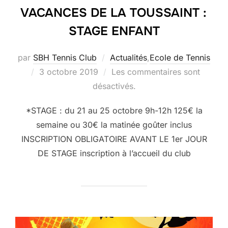
VACANCES DE LA TOUSSAINT :
STAGE ENFANT
par
SBH Tennis Club
Actualités
,
Ecole de Tennis
Publié
3 octobre 2019
Les commentaires sont
le
désactivés.
*STAGE : du 21 au 25 octobre 9h-12h 125€ la
semaine ou 30€ la matinée goûter inclus
INSCRIPTION OBLIGATOIRE AVANT LE 1er JOUR
DE STAGE inscription à l’accueil du club