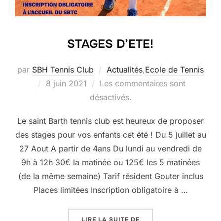
STAGES D’ETE!
par
SBH Tennis Club
Actualités
,
Ecole de Tennis
Publié
8 juin 2021
Les commentaires sont
le
désactivés.
Le saint Barth tennis club est heureux de proposer
des stages pour vos enfants cet été ! Du 5 juillet au
27 Aout A partir de 4ans Du lundi au vendredi de
9h à 12h 30€ la matinée ou 125€ les 5 matinées
(de la même semaine) Tarif résident Gouter inclus
Places limitées Inscription obligatoire à …
« STAGES D’ETE! »
LIRE LA SUITE DE