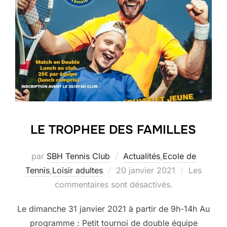
LE TROPHEE DES FAMILLES
par
SBH Tennis Club
Actualités
,
Ecole de
Publié
Tennis
,
Loisir adultes
20 janvier 2021
Les
le
commentaires sont désactivés.
Le dimanche 31 janvier 2021 à partir de 9h-14h Au
programme : Petit tournoi de double équipe