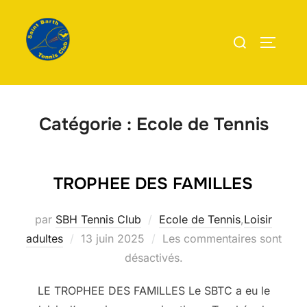
Aller
au
Rechercher :
PERMUT
contenu
Catégorie :
Ecole de Tennis
TROPHEE DES FAMILLES
par
SBH Tennis Club
Ecole de Tennis
,
Loisir
Publié
adultes
13 juin 2025
Les commentaires sont
le
désactivés.
LE TROPHEE DES FAMILLES Le SBTC a eu le