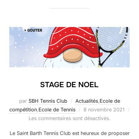
STAGE DE NOEL
par
SBH Tennis Club
Actualités
,
Ecole de
Publié
compétition
,
Ecole de Tennis
8 novembre 2021
le
Les commentaires sont désactivés.
Le Saint Barth Tennis Club est heureux de proposer