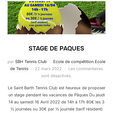
STAGE DE PAQUES
par
SBH Tennis Club
Ecole de compétition
,
Ecole
Publié
de Tennis
22 mars 2022
Les commentaires
le
sont désactivés.
Le Saint Barth Tennis Club est heureux de proposer
un stage pendant les vacances de Pâques Du jeudi
14 au samedi 16 Avril 2022 de 14h à 17h 80€ les 3
½ journées ou 30€ par ½ journée (tarif résident)