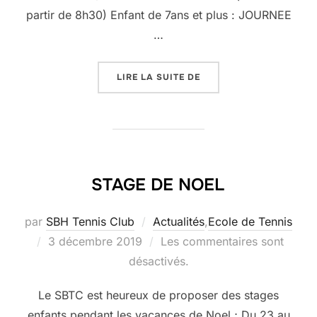
partir de 8h30) Enfant de 7ans et plus : JOURNEE
…
« STAGES D’ETE »
LIRE LA SUITE DE
STAGE DE NOEL
par
SBH Tennis Club
Actualités
,
Ecole de Tennis
Publié
3 décembre 2019
Les commentaires sont
le
désactivés.
Le SBTC est heureux de proposer des stages
enfants pendant les vacances de Noel ; Du 23 au