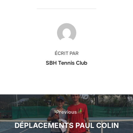
AUTEUR DE LA PUBLICATION
ÉCRIT PAR
SBH Tennis Club
Navigation
de
Previous
Previous
l’article
DÉPLACEMENTS PAUL COLIN