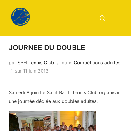
Aller
au
Rechercher :
PERMUT
contenu
JOURNEE DU DOUBLE
par
SBH Tennis Club
dans
Compétitions adultes
Publié
sur
11 juin 2013
le
Samedi 8 juin Le Saint Barth Tennis Club organisait
une journée dédiée aux doubles adultes.