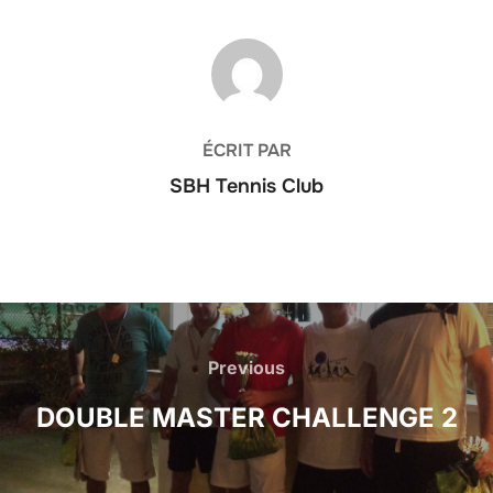
AUTEUR DE LA PUBLICATION
ÉCRIT PAR
SBH Tennis Club
Navigation
de
Previous
Previous
l’article
DOUBLE MASTER CHALLENGE 2