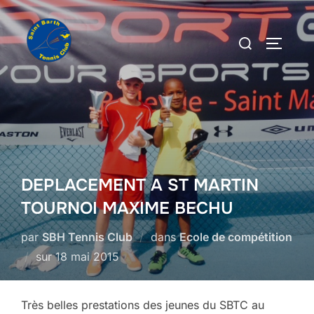
Aller
au
Rechercher :
PERMUT
contenu
DEPLACEMENT A ST MARTIN
TOURNOI MAXIME BECHU
par
SBH Tennis Club
dans
Ecole de compétition
Publié
sur
18 mai 2015
le
Très belles prestations des jeunes du SBTC au